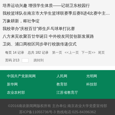
培养运动兴趣 增强学生体质——记胡卫东校园行
我校篮球队在南京市大学生篮球联赛季后赛8进4比赛中主场获胜
万象耕新，秾社争绽
我校举办“庆校百廿”师生乒乓球单打比赛
八方来宾欢聚百廿华诞日 中外校友同贺创新发展路
卫岗、浦口两校区同步举行校旗传递仪式
每页
14
记录
总共
182
记录
第一页
<<上一页
下一页>>
尾页
页码
2
/
13
跳转到
中国共产党新闻网
人民网
光明网
新华网
教育部
科技部
农业农村部
江苏省教育厅
©2016南农新闻网版权所有 主办单位:南京农业大学党委宣传部
苏ICP备11055736号-3 热线电话:025-84396362