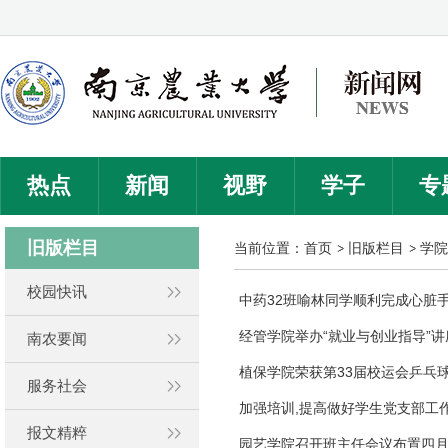
热点
新闻
视野
学子
专
旧版栏目
当前位置：
首页
旧版栏目
学院
校园快讯
中药32班喻林同学顺利完成心脏
经管学院举办“就业与创业指导”讲
南农要闻
植保学院荣获第33届校运会乒乓
服务社会
加强培训,提高做好学生党支部工
报文精粹
园艺学院召开班主任会议布置四