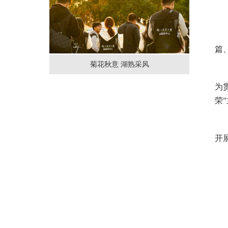
篇
菊花秋意 湖熟采风
为
荣
开