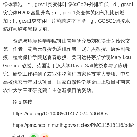
绿体囊泡；c，gcsc1突变体叶绿体Ca2+外排降低；d，gcsc1
突变体H2O2含量升高；e，gcsc1突变体关闭气孔比例增
加；f，gcsc1突变体叶片蒸腾速率下降；g，GCSC1调控水
稻籽粒钙积累模式图。
资源与环境科学学院钟山青年研究员刘桓博士为该论文
第一作者，黄新元教授为通讯作者。赵方杰教授、唐仲副教
授、植物保护学院赵春青教授、美国达特茅斯学院Mary Lou
Guerinot教授、英国诺丁汉大学David Salt教授参与了该研
究。研究工作得到了农业生物育种国家科技重大专项、中央
高校优秀青年团队项目、国家自然科学基金面上项目和南京
农业大学三亚研究院自主创新项目的资助。
论文链接：
https://doi.org/10.1038/s41467-024-53648-w;
https://pmc.ncbi.nlm.nih.gov/articles/PMC11513116/pdf/
分享到