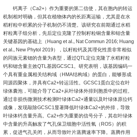
钙离子（Ca2+）作为重要的第二信使，其在胞内的转运
机制相对明确，但其在植物体内的长距离运输，尤其是在水
稻籽粒中积累的分子机制仍不清楚。该研究在前期通过水稻
籽粒离子组分析，先后定位克隆了控制籽粒铜含量和钼含量
关键基因的基础上（Huang et al., Nat Commun 2016; Huang
et al., New Phytol 2019），以籽粒钙及其理化性质非常相似
的同族元素锶的含量为表型，通过QTL定位克隆了水稻籽粒
钙和锶含量主效QTL基因GCSC1。研究表明，该基因编码一
个具有重金属相关结构域（HMA结构域）的蛋白，能够形成
同源四聚体，并具有Ca2+转运活性。GCSC1蛋白定位在叶
绿体囊泡，可能介导了Ca2+从叶绿体外排到胞质中的过程。
通过非损伤微测技术检测叶绿体Ca2+通量以及叶绿体原位钙
成像，发现敲除GCSC1显著降低叶绿体Ca2+的外排，导致
叶绿体钙含量升高。Ca2+作为重要的信号分子，其在叶绿体
中含量的升高触发了气孔保卫细胞中活性氧（ROS）的积
累，促进气孔关闭，从而导致叶片蒸腾速率下降。蒸腾作用