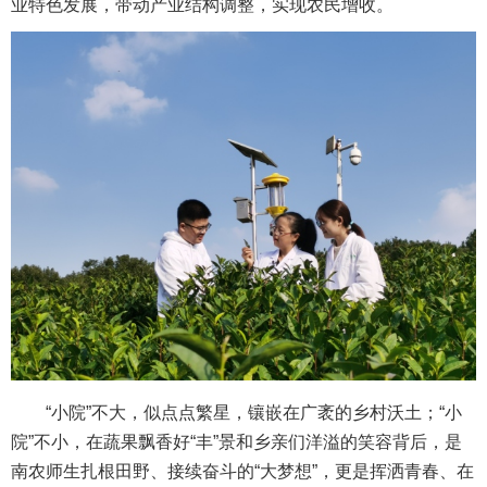
业特色发展，带动产业结构调整，实现农民增收。
“小院”不大，似点点繁星，镶嵌在广袤的乡村沃土；“小
院”不小，在蔬果飘香好“丰”景和乡亲们洋溢的笑容背后，是
南农师生扎根田野、接续奋斗的“大梦想”，更是挥洒青春、在