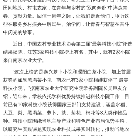
田间地头、村屯农家，在青年与乡村的“双向奔赴”中淬炼青
春、贡献力量。回信一周年之际，让我们走近他们，聆听这
些在服务乡村振兴中解民生、治学问，让青春与智慧在奋斗
中闪光的故事。
近日，中国农村专业技术协会第二届“最美科技小院”评选
结果揭晓，江苏3家科技小院榜上有名，其中，就有2家小院
来自南京农业大学。
“这次上榜的是泰兴萝卜小院和溧阳白茶小院，加上首届
获奖的如皋黑塌菜小院，南农已有3家小院相继获评了‘最美
科技小院’。”据南京农业大学研究生院常务副院长吴巨友介
绍，近年来，学校依托学科优势持续推进科技小院工作，目
前已有10家科技小院获得国家三部门支持建设，涵盖水稻、
大豆、梨、黑塌菜、萝卜、茶、菊花、棉花等8大类作物品
种。科技小院围绕当地主导产业和特色产业布局优势学科，
以研究生实践课题实现农业科技成果实时转化，推动当地农