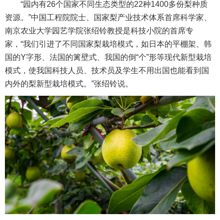
“园内有26个国家不同生态类型的22种1400多份梨种质
资源。”中国工程院院士、国家梨产业技术体系首席科学家、
南京农业大学园艺学院张绍铃教授是科技小院的首席专
家，“我们引进了不同国家梨栽培模式，如日本的平棚架、韩
国的Y字形、法国的篱壁式、我国的倒“个”形等现代新型栽培
模式，使我国科技人员、技术员及学生不用出国也能看到国
内外的梨新型栽培模式。”张绍铃说。