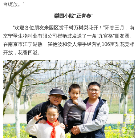
台绽放。”
梨园小院“正青春”
“欢迎各位朋友来园区赏千树万树梨花开！”阳春三月，南
京宁翠生物种业有限公司崔艳波发送了一条“九宫格”朋友圈。
在南京市江宁湖熟，崔艳波和爱人亲手经营的106亩梨花竞相
开放，花香四溢。