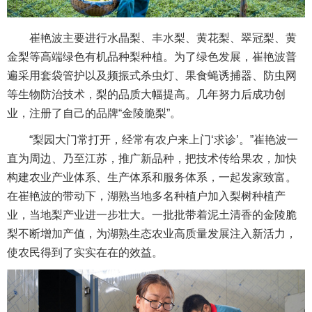
崔艳波主要进行水晶梨、丰水梨、黄花梨、翠冠梨、黄
金梨等高端绿色有机品种梨种植。为了绿色发展，崔艳波普
遍采用套袋管护以及频振式杀虫灯、果食蝇诱捕器、防虫网
等生物防治技术，梨的品质大幅提高。几年努力后成功创
业，注册了自己的品牌“金陵脆梨”。
“梨园大门常打开，经常有农户来上门‘求诊’。”崔艳波一
直为周边、乃至江苏，推广新品种，把技术传给果农，加快
构建农业产业体系、生产体系和服务体系，一起发家致富。
在崔艳波的带动下，湖熟当地多名种植户加入梨树种植产
业，当地梨产业进一步壮大。一批批带着泥土清香的金陵脆
梨不断增加产值，为湖熟生态农业高质量发展注入新活力，
使农民得到了实实在在的效益。