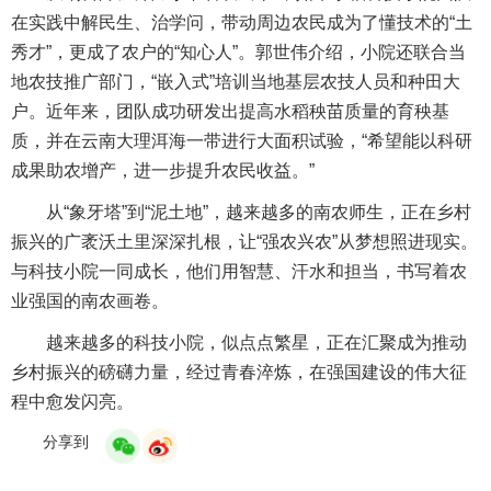
在实践中解民生、治学问，带动周边农民成为了懂技术的“土
秀才”，更成了农户的“知心人”。郭世伟介绍，小院还联合当
地农技推广部门，“嵌入式”培训当地基层农技人员和种田大
户。近年来，团队成功研发出提高水稻秧苗质量的育秧基
质，并在云南大理洱海一带进行大面积试验，“希望能以科研
成果助农增产，进一步提升农民收益。”
从“象牙塔”到“泥土地”，越来越多的南农师生，正在乡村
振兴的广袤沃土里深深扎根，让“强农兴农”从梦想照进现实。
与科技小院一同成长，他们用智慧、汗水和担当，书写着农
业强国的南农画卷。
越来越多的科技小院，似点点繁星，正在汇聚成为推动
乡村振兴的磅礴力量，经过青春淬炼，在强国建设的伟大征
程中愈发闪亮。
分享到