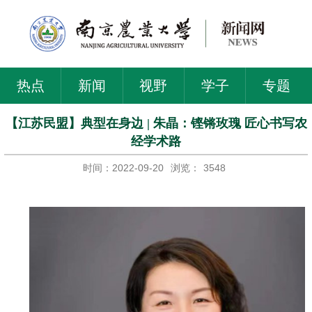
热点
新闻
视野
学子
专题
【江苏民盟】典型在身边 | 朱晶：铿锵玫瑰 匠心书写农
经学术路
时间：2022-09-20
浏览：
3548