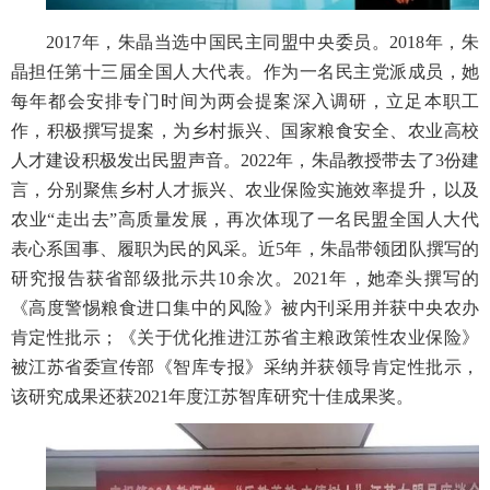
2017年，朱晶当选中国民主同盟中央委员。2018年，朱
晶担任第十三届全国人大代表。作为一名民主党派成员，她
每年都会安排专门时间为两会提案深入调研，立足本职工
作，积极撰写提案，为乡村振兴、国家粮食安全、农业高校
人才建设积极发出民盟声音。2022年，朱晶教授带去了3份建
言，分别聚焦乡村人才振兴、农业保险实施效率提升，以及
农业“走出去”高质量发展，再次体现了一名民盟全国人大代
表心系国事、履职为民的风采。近5年，朱晶带领团队撰写的
研究报告获省部级批示共10余次。2021年，她牵头撰写的
《高度警惕粮食进口集中的风险》被内刊采用并获中央农办
肯定性批示；《关于优化推进江苏省主粮政策性农业保险》
被江苏省委宣传部《智库专报》采纳并获领导肯定性批示，
该研究成果还获2021年度江苏智库研究十佳成果奖。