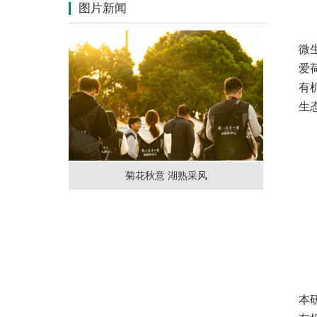
图片新闻
微
爱
有
生
菊花秋意 湖熟采风
本