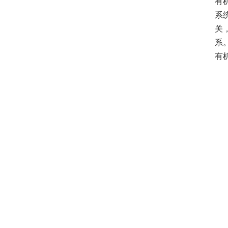
有
系
关
系
有